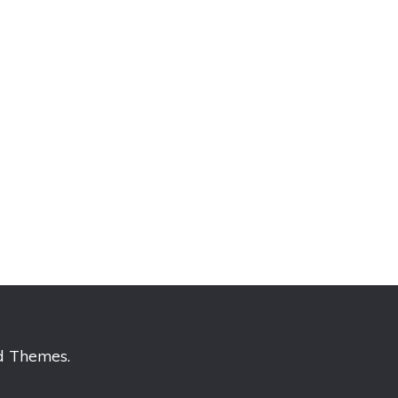
d Themes
.