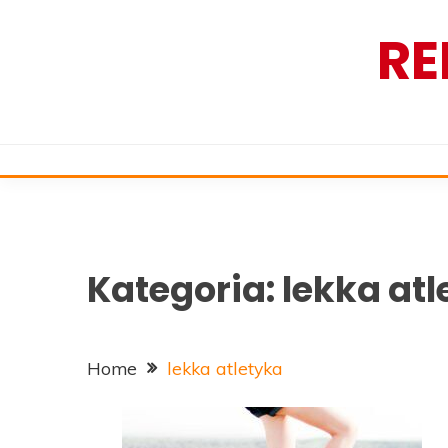
Skip
RE
to
content
Kategoria:
lekka atl
Home
lekka atletyka