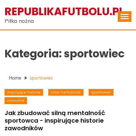
Skip
REPUBLIKAFUTBOLU.PL
to
content
Piłka nożna
Kategoria:
sportowiec
Home
sportowiec
inspirujące historie
silna mentalność
sportowiec
zawodnik
Jak zbudować silną mentalność
sportowca - inspirujące historie
zawodników