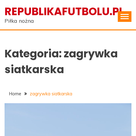
Skip
REPUBLIKAFUTBOLU.PL
to
content
Piłka nożna
Kategoria:
zagrywka
siatkarska
Home
zagrywka siatkarska