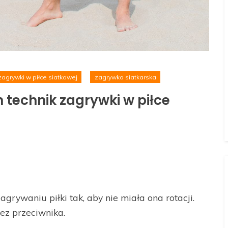
 zagrywki w piłce siatkowej
zagrywka siatkarska
 technik zagrywki w piłce
agrywaniu piłki tak, aby nie miała ona rotacji.
zez przeciwnika.