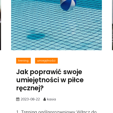
trening
umiejętności
Jak poprawić swoje
umiejętności w piłce
ręcznej?
2023-08-22
kasia
1. Trening ogólnorozwojowy Włącz do