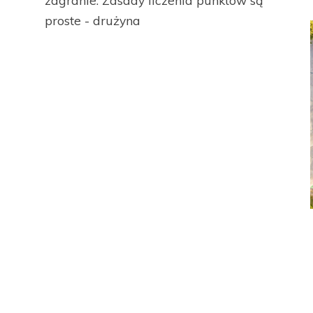
zagranie. Zasady liczenia punktów są
proste - drużyna