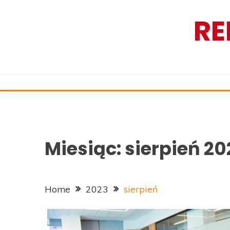
Skip
RE
to
content
Miesiąc:
sierpień 20
Home
2023
sierpień