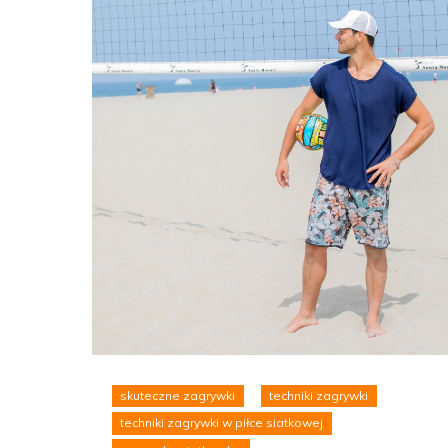
skuteczne zagrywki
techniki zagrywki
techniki zagrywki w piłce siatkowej