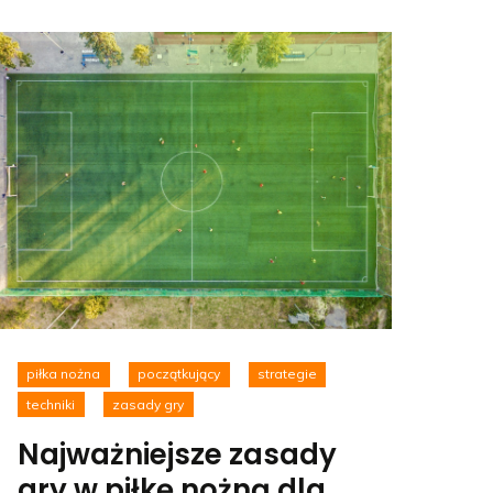
piłka nożna
początkujący
strategie
techniki
zasady gry
Najważniejsze zasady
gry w piłkę nożną dla