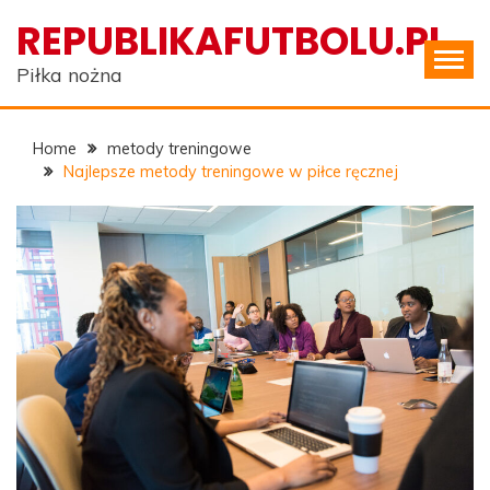
Skip
REPUBLIKAFUTBOLU.PL
to
content
Piłka nożna
Home
metody treningowe
Najlepsze metody treningowe w piłce ręcznej